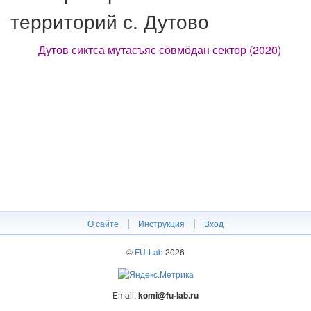
территорий с. Дутово
Дутов сиктса мутасъяс сӧвмӧдан сектор (2020)
|
|
О сайте
Инструкция
Вход
©
FU-Lab
2026
Email:
komi@fu-lab.ru