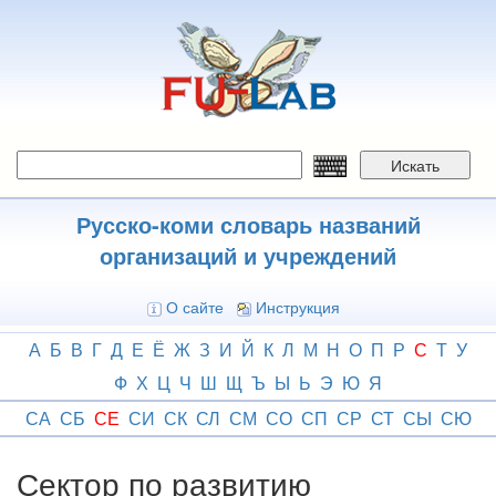
Перейти
к
основному
содержанию
Искать
Русско-коми словарь названий
организаций и учреждений
О сайте
Инструкция
А
Б
В
Г
Д
Е
Ё
Ж
З
И
Й
К
Л
М
Н
О
П
Р
С
Т
У
Ф
Х
Ц
Ч
Ш
Щ
Ъ
Ы
Ь
Э
Ю
Я
СА
СБ
СЕ
СИ
СК
СЛ
СМ
СО
СП
СР
СТ
СЫ
СЮ
Сектор по развитию