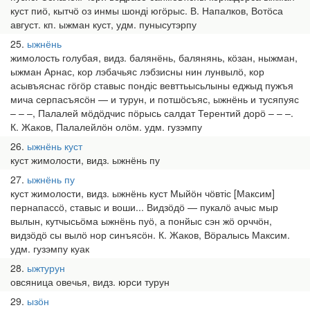
куст пиӧ, кытчӧ оз инмы шонді югӧрыс. В. Напалков, Вотӧса
август. кп. ыжман куст, удм. пунысутэрпу
25
ыжнёнь
жимолость голубая, видз. балянёнь, балянянь, кӧзан, ныжман,
ыжман Арнас, кор лэбачьяс лэбзисны нин лунвылӧ, кор
асывъяснас гӧгӧр ставыс пондіс вевттьысьлыны еджыд пужъя
мича серпасъясӧн — и турун, и потшӧсъяс, ыжнёнь и тусяпуяс
– – –, Палалей мӧдӧдчис пӧрысь салдат Терентий дорӧ – – –.
К. Жаков, Палалейлӧн олӧм. удм. гузэмпу
26
ыжнёнь куст
куст жимолости, видз. ыжнёнь пу
27
ыжнёнь пу
куст жимолости, видз. ыжнёнь куст Мыйӧн чӧвтіс [Максим]
пернапассӧ, ставыс и воши... Видзӧдӧ — пукалӧ ачыс мыр
вылын, кутчысьӧма ыжнёнь пуӧ, а понйыс сэн жӧ орччӧн,
видзӧдӧ сы вылӧ нор синъясӧн. К. Жаков, Вӧралысь Максим.
удм. гузэмпу куак
28
ыжтурун
овсяница овечья, видз. юрси турун
29
ызӧн