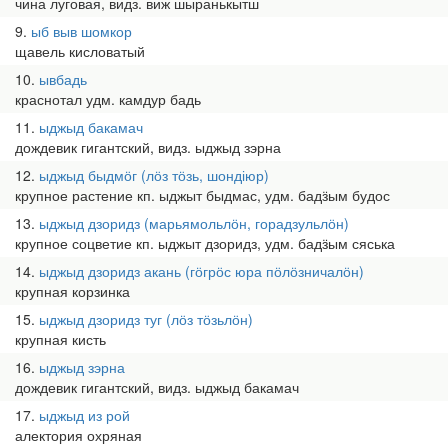
чина луговая, видз. виж шыранькытш
9
ыб выв шомкор
щавель кисловатый
10
ывбадь
краснотал удм. камдур бадь
11
ыджыд бакамач
дождевик гигантский, видз. ыджыд зэрна
12
ыджыд быдмӧг (лӧз тӧзь, шондіюр)
крупное растение кп. ыджыт быдмас, удм. бадӟым будос
13
ыджыд дзоридз (марьямольлӧн, горадзульлӧн)
крупное соцветие кп. ыджыт дзоридз, удм. бадӟым сяська
14
ыджыд дзоридз акань (гӧгрӧс юра пӧлӧзничалӧн)
крупная корзинка
15
ыджыд дзоридз туг (лӧз тӧзьлӧн)
крупная кисть
16
ыджыд зэрна
дождевик гигантский, видз. ыджыд бакамач
17
ыджыд из рой
алектория охряная