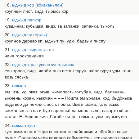
18
ыджыд кор (кӧкаканьлӧн)
крупный лист, видз. гырысь кор
19
ыджыд лапкор
кувшинка; кубышка, видз. ва запанки, запанки, тыколь
20
ыджыд пу (оржы)
крупное дерево кп. ыджыт пу, удм. бадӟым писпу
21
ыджыд шыранькытш
чина гороховидная
22
ыджыд юра тувсов купальнича
сон-трава, видз. чарӧм пыр петан турун, шӧвк турун удм. гоно
возь сяська
23
ыжман
ем. изь. уд. экат. экыв. жимолость голубая, видз. балянёнь,
ыжнёнь, кӧзан, ныжман – – – Нӧшта эм ыжман, коді быдӧнысь
водз воӧ да некоді сійӧс оз ӧкты. Вывті шома. Кӧть эськӧ
ыжманыд зэв на и бур варенньӧ да морс вылӧ, сакартӧ кӧ он
жалит. Е. Афанасьев, Гӧгрӧс ты. кп. ыжман, удм. пунысутэр
24
ыжман куст
куст жимолости Чери весалігкості чайникын и пӧртйын ваыс
пузис. Солалӧм чери ведрасӧ саймовтісны керкадорса ыжман