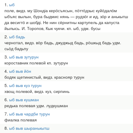
1
ыб
поле, видз. му Шондіа керӧсъясын, пӧттӧдзыс куйӧдалӧм
ыбъяс вылын, бура быдмис нянь — рудзӧг и ид, зӧр и анькытш
да весигтӧ и шобді. Не нин сёрнитны картупель да капуста
йылысь. И. Торопов, Кык чукчи. кп. ыб, удм. бусы
2
ыб бадь
чернотал, видз. вӧр бадь, джуджыд бадь, рӧшкыд бадь удм.
сьӧд бадьпу
3
ыб выв зутурун
короставник полевой кп. зутурун
4
ыб выв йӧн
бодяк щетинистый, видз. краснояр турун
5
ыб выв куз турун
хвощ полевой, видз. куз, сирпинь
6
ыб выв кушман
редька полевая удм. лудкушман
7
ыб выв чардби турун
фиалка полевая
8
ыб выв шыранькытш