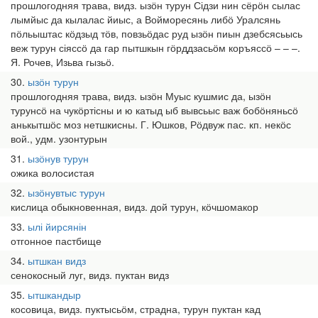
прошлогодняя трава, видз. ызӧн турун Сідзи нин сёрӧн сылас
лымйыс да кылалас йиыс, а Войморесянь либӧ Уралсянь
пӧльыштас кӧдзыд тӧв, повзьӧдас руд ызӧн пиын дзебсясьысь
веж турун сіяссӧ да гар пытшкын гӧрддзасьӧм коръяссӧ – – –.
Я. Рочев, Изьва гызьӧ.
30
ызӧн турун
прошлогодняя трава, видз. ызӧн Муыс кушмис да, ызӧн
турунсӧ на чукӧртісны и ю катыд ыб вывсьыс важ бобӧняньсӧ
анькытшӧс моз нетшкисны. Г. Юшков, Рӧдвуж пас. кп. некӧс
вой., удм. узонтурын
31
ызӧнув турун
ожика волосистая
32
ызӧнувтыс турун
кислица обыкновенная, видз. дой турун, кӧчшомакор
33
ылі йирсянін
отгонное пастбище
34
ытшкан видз
сенокосный луг, видз. пуктан видз
35
ытшкандыр
косовица, видз. пуктысьӧм, страдна, турун пуктан кад