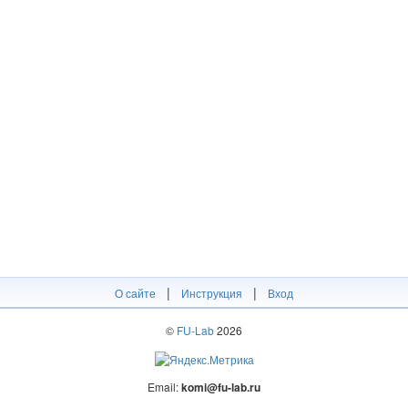
|
|
О сайте
Инструкция
Вход
©
FU-Lab
2026
Email:
komi@fu-lab.ru