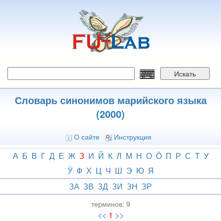
Перейти
к
основному
содержанию
Искать
Словарь синонимов марийского языка
(2000)
О сайте
Инструкция
А
Б
В
Г
Д
Е
Ж
З
И
Й
К
Л
М
Н
О
Ӧ
П
Р
С
Т
У
Ӱ
Ф
Х
Ц
Ч
Ш
Э
Ю
Я
ЗА
ЗВ
ЗД
ЗИ
ЗН
ЗР
терминов:
9
<<
1
>>