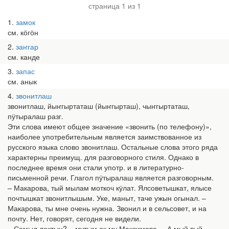
страница 1 из 1
1
замок
см. кӧгӧн
2
заҥгар
см. канде
3
запас
см. анык
4
звонитлаш
звонитлаш, йыҥгыртаташ (йыҥгырташ), чыҥгыртаташ,
пӱтыралаш разг.
Эти слова имеют общее значение «звонить (по телефону)»,
наиболее употребительным является заимствованное из
русского языка слово звонитлаш. Остальные слова этого ряда
характерны преимущ. для разговорного стиля. Однако в
последнее время они стали употр. и в литературно-
письменной речи. Глагол пӱтыралаш является разговорным.
– Макарова, тый мылам моткоч кӱлат. Ялсоветышкат, ялысе
почтышкат звонитлышым. Уке, маныт, таче ужын огынал. –
Макарова, ты мне очень нужна. Звонил и в сельсовет, и на
почту. Нет, говорят, сегодня не видели.
– Сомыл лектын? – мутым ок му Максимова. – А мый тый