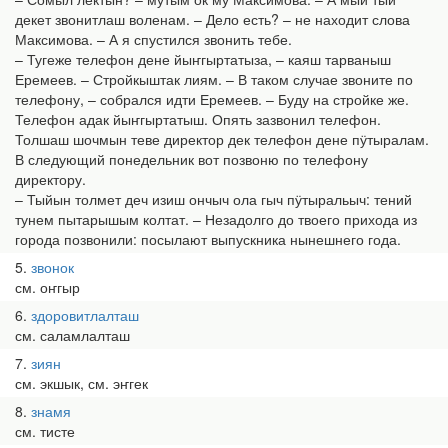
декет звонитлаш воленам. – Дело есть? – не находит слова
Максимова. – А я спустился звонить тебе.
– Тугеже телефон дене йыҥгыртатыза, – каяш тарваныш
Еремеев. – Стройкыштак лиям. – В таком случае звоните по
телефону, – собрался идти Еремеев. – Буду на стройке же.
Телефон адак йыҥгыртатыш. Опять зазвонил телефон.
Толшаш шочмын теве директор дек телефон дене пӱтыралам.
В следующий понедельник вот позвоню по телефону
директору.
– Тыйын толмет деч изиш ончыч ола гыч пӱтыральыч: тений
тунем пытарышым колтат. – Незадолго до твоего прихода из
города позвонили: посылают выпускника нынешнего года.
5
звонок
см. оҥгыр
6
здоровитлалташ
см. саламлалташ
7
зиян
см. экшык, см. эҥгек
8
знамя
см. тисте