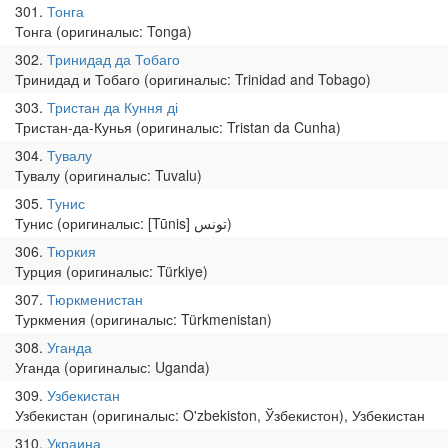
301
Тонга
Тонга (оригиналыс: Tonga)
302
Тринидад да Тобаго
Тринидад и Тобаго (оригиналыс: Trinidad and Tobago)
303
Тристан да Куння ді
Тристан-да-Кунья (оригиналыс: Tristan da Cunha)
304
Тувалу
Тувалу (оригиналыс: Tuvalu)
305
Тунис
Тунис (оригиналыс: [Tūnis] تونس)
306
Тюркия
Турция (оригиналыс: Türkiye)
307
Тюркменистан
Туркмения (оригиналыс: Türkmenistan)
308
Уганда
Уганда (оригиналыс: Uganda)
309
Узбекистан
Узбекистан (оригиналыс: O'zbekiston, Ўзбекистон), Узбекистан
310
Украина