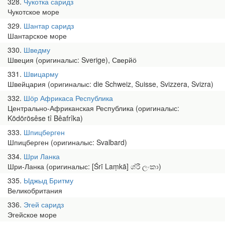
328
Чукотка саридз
Чукотское море
329
Шантар саридз
Шантарское море
330
Шведму
Швеция (оригиналыс: Sverige), Сверйӧ
331
Швицарму
Швейцария (оригиналыс: die Schweiz, Suisse, Svizzera, Svizra)
332
Шӧр Африкаса Республика
Центрально-Африканская Республика (оригиналыс:
Ködörösêse tî Bêafrîka)
333
Шпицберген
Шпицберген (оригиналыс: Svalbard)
334
Шри Ланка
Шри-Ланка (оригиналыс: [Śrī Laṃkā] ශ්රී ලංකා)
335
Ыджыд Бритму
Великобритания
336
Эгей саридз
Эгейское море