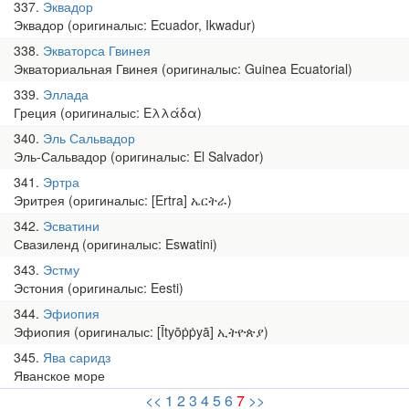
337
Эквадор
Эквадор (оригиналыс: Ecuador, Ikwadur)
338
Экваторса Гвинея
Экваториальная Гвинея (оригиналыс: Guinea Ecuatorial)
339
Эллада
Греция (оригиналыс: Ελλάδα)
340
Эль Сальвадор
Эль-Сальвадор (оригиналыс: El Salvador)
341
Эртра
Эритрея (оригиналыс: [Ertra] ኤርትራ)
342
Эсватини
Свазиленд (оригиналыс: Eswatini)
343
Эстму
Эстония (оригиналыс: Eesti)
344
Эфиопия
Эфиопия (оригиналыс: [Ītyōṗṗyā] ኢትዮጵያ)
345
Ява саридз
Яванское море
<<
1
2
3
4
5
6
7
>>