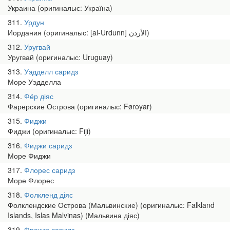
Украина (оригиналыс: Україна)
311
Урдун
Иордания (оригиналыс: [al-Urdunn] الأردن)
312
Уругвай
Уругвай (оригиналыс: Uruguay)
313
Уэдделл саридз
Море Уэдделла
314
Фёр діяс
Фарерские Острова (оригиналыс: Føroyar)
315
Фиджи
Фиджи (оригиналыс: Fiji)
316
Фиджи саридз
Море Фиджи
317
Флорес саридз
Море Флорес
318
Фолкленд діяс
Фолклендские Острова (Мальвинские) (оригиналыс: Falkland
Islands, Islas Malvinas) (Мальвина діяс)
319
Фракия саридз