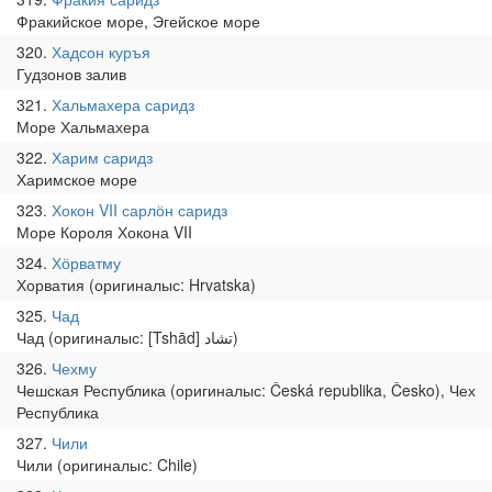
Фракийское море, Эгейское море
320
Хадсон куръя
Гудзонов залив
321
Хальмахера саридз
Море Хальмахера
322
Харим саридз
Харимское море
323
Хокон VII сарлӧн саридз
Море Короля Хокона VII
324
Хӧрватму
Хорватия (оригиналыс: Hrvatska)
325
Чад
Чад (оригиналыс: [Tshād] تشاد)
326
Чехму
Чешская Республика (оригиналыс: Česká republika, Česko), Чех
Республика
327
Чили
Чили (оригиналыс: Chile)