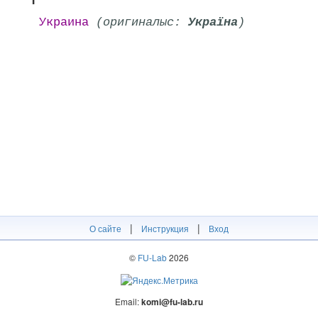
Украина
(оригиналыс:
Україна
)
|
|
О сайте
Инструкция
Вход
©
FU-Lab
2026
Email:
komi@fu-lab.ru