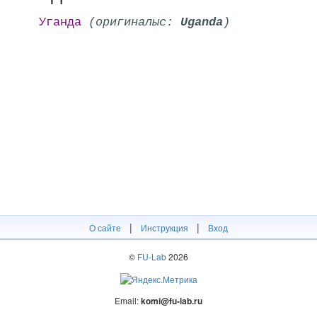
Уганда
(оригиналыс:
Uganda
)
|
|
О сайте
Инструкция
Вход
©
FU-Lab
2026
Email:
komi@fu-lab.ru