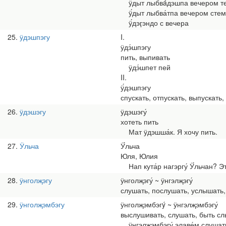
ӱ́дыт лыбвáдэшпа вечером т
ӱ́дыт лыбва́тпа вечером сте
ӱ́дэӷэндо с вечера
25
ӱдэшпэгу
I.
ӱдэ́шпэгу
пить, выпивать
ӱдэ́шпет пей
II.
ӱ́дэшпэгу
спускать, отпускать, выпускать
26
ӱдэшэгу
ӱдэшэгу́
хотеть пить
Мат ӱдэшша́к. Я хочу пить.
27
Ӱльча
Ӱ́льча
Юля, Юлия
Нап кута́р нагэргу́ Ӱ́льчан? 
28
ӱнголҗэгу
ӱнголҗэгу́ ~ ӱнгэлҗэгу́
слушать, послушать, услышать
29
ӱнголҗэмбэгу
ӱнголҗэмбэгý ~ ӱнгэлҗэмбэгу́
выслушивать, слушать, быть с
ӱнгэлҗэмбэгу́ элаве́м слушат