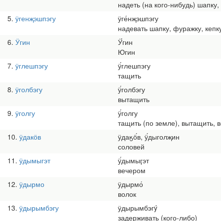
надеть (на кого-нибудь) шапку,
5
ӱгенҗэшпэгу
ӱге́нҗэшпэгу
надевать шапку, фуражку, кепк
6
Ӱгин
Ӱ́гин
Югин
7
ӱглешпэгу
ӱ́глешпэгу
тащить
8
ӱголбэгу
ӱ́голбэгу
вытащить
9
ӱголгу
ӱ́голгу
тащить (по земле), вытащить, в
10
ӱдакӧв
ӱдаӄӧ́в, ӱ́дыголҗин
соловей
11
ӱдымыгэт
ӱ́дымыӷэт
вечером
12
ӱдырмо
ӱдырмо́
волок
13
ӱдырымбэгу
ӱдырымбэгý
задерживать (кого-либо)