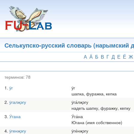
Перейти
к
основному
содержанию
Селькупско-русский словарь (нарымский д
А
Ӓ
Б
В
Г
Д
Е
Ё
Ж
терминов:
78
1
ӱг
ӱг
шапка, фуражка, кепка
2
ӱгалҗэгу
ӱга́лҗэгу
надеть шапку, фуражку, кепку
3
Ӱгана
Ӱга́на
Югана (имя собственное)
4
ӱгенҗэгу
ӱге́нҗэгу