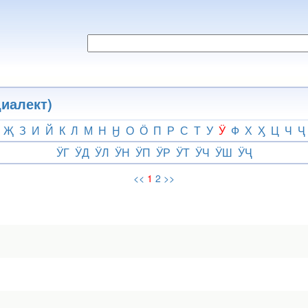
иалект)
Җ
З
И
Й
К
Л
М
Н
Ӈ
О
Ӧ
П
Р
С
Т
У
Ӱ
Ф
Х
Ӽ
Ц
Ч
Ҷ
ӰГ
ӰД
ӰЛ
ӰН
ӰП
ӰР
ӰТ
ӰЧ
ӰШ
ӰҶ
<<
1
2
>>