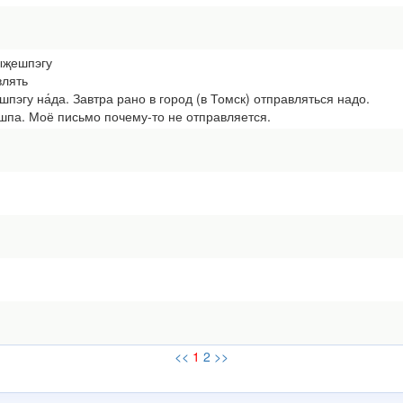
пыҗешпэгу
влять
пэгу на́да. Завтра рано в город (в Томск) отправляться надо.
ешпа. Моё письмо почему-то не отправляется.
<<
1
2
>>