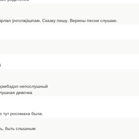
э́рлап ӱнголҗэ́шпам. Сказку пишу, Верины песни слушаю.
й
элҗэмбэдэл непослушный
лушная девочка
е тут росомаха была.
ть, быть слышным