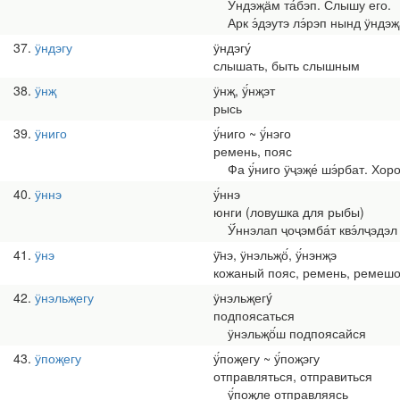
Ӱндэҗӓ́м та́бэп. Слышу его.
Арк э́дэутэ лэ́рэп нынд ӱндэҗ
37
ӱндэгу
ӱндэгу́
слышать, быть слышным
38
ӱнҗ
ӱнҗ, ӱ́нҗэт
рысь
39
ӱниго
ӱ́ниго ~ ӱ́нэго
ремень, пояс
Фа ӱ́ниго ӱҷэҗе́ шэ́рбат. Хор
40
ӱннэ
ӱ́ннэ
юнги (ловушка для рыбы)
Ӱ́ннэлап ҷоҷэмба́т квэ́лҷэдэл
41
ӱнэ
ӱ̄нэ, ӱнэльҗӧ́, ӱ́нэнҗэ
кожаный пояс, ремень, ремешо
42
ӱнэльҗегу
ӱнэльҗегý
подпоясаться
ӱнэльҗӧ́ш подпоясайся
43
ӱпоҗегу
ӱ́поҗегу ~ ӱ́поҗэгу
отправляться, отправиться
ӱ́поҗле отправляясь