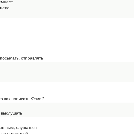
емнеет
мнело
, посылать, отправлять
Это как написать Юлии?
, выслушать
лышным, слушаться
ься родителей