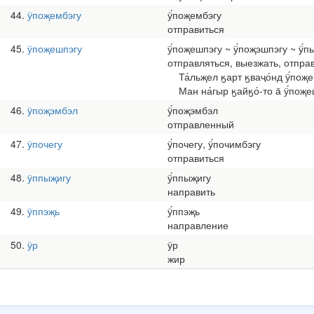
44
ӱпоҗембэгу
ӱ́поҗембэгу
отправиться
45
ӱпоҗешпэгу
ӱ́поҗешпэгу ~ ӱ́поҗэшпэгу ~ ӱ́
отправляться, выезжать, отпра
Та́льҗел ӄарт ӄваҷо́нд ӱ́поҗеш
Ман на́гыр ӄайӄо́-то а̄ ӱ́поҗ
46
ӱпоҗэмбэл
ӱ́поҗэмбэл
отправленный
47
ӱпочегу
ӱ́почегу, ӱ́почимбэгу
отправиться
48
ӱппыҗигу
ӱ́ппыҗигу
направить
49
ӱппэҗь
ӱ́ппэҗь
направление
50
ӱр
ӱр
жир