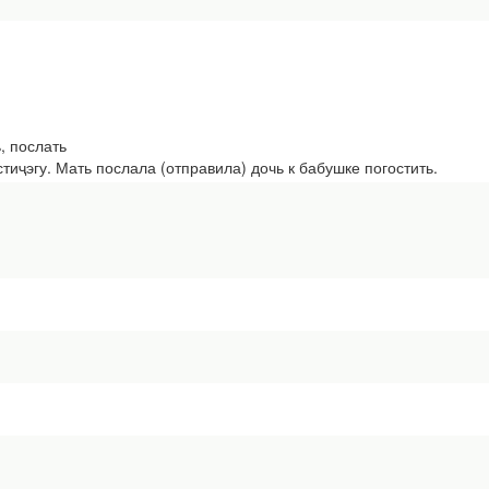
ь, послать
стиҷэгу. Мать послала (отправила) дочь к бабушке погостить.