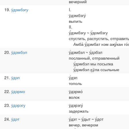
вечерний
19
ӱдэмбэгу
I.
ӱдэмбэгу́
выпить
II.
ӱ́дэмбэгу ~ ӱ́домбэгу
спустить, распустить, отправит
Амба́ ӱ́дэмбат нэм аҗӱ́кан го́
20
ӱдэмбэл
ӱ́дэмбэл ~ ӱ́дэбэл
посланный, отправленный
ӱ́дэмбэл мы посылка
ӱ́дэмбэл ӄӯла ссыльные
21
ӱдэп
ӱ́дэп
тополь
22
ӱдэрмо
ӱдэрмо́
волок
23
ӱдэрэгу
ӱдэрэгу́
задержать
24
ӱдэт
ӱ́дэт ~ ӱ́дыт ~ ӱ́дот
вечер, вечером