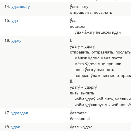
14
ӱдышпэгу
ӱ́дышпэгу
отправлять, посылать
15
ӱдэ
ӱ́дэ
пешком
ӱ́дэ ҷа́җэгу пешком идти
16
ӱдэгу
I.
ӱ́дэгу ~ ӱ́догу
отправить, отправлять, послать
ма́шэк ӱ̄длел меня пусти
ме̄ка ӱ̄длел мне пришли
по́нэ ӱ́дыгу выгонять
на́гэрэп ӱ́дам письмо отправ
II.
ӱдэгу́ ~ ӱдэргу́
пить, выпить
чайм ӱдэгу́ чай пить, чаёвнич
чайм ӱдэ́шплут мы чай попь
17
ӱдэгэдэл
ӱ́дэгэдэл
безводный
18
ӱдэл
ӱ́дэл ~ ӱ́дол