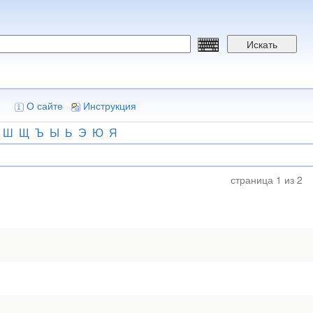
Искать
О сайте
Инструкция
Ш
Щ
Ъ
Ы
Ь
Э
Ю
Я
страница 1 из 2