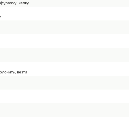
 фуражку, кепку
у
олочить, везти