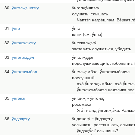
30
ӱнголҗэшпэгу
ӱнголҗэ́шпэгу
слушать, слышать
Чаптэ́п нагре́шпам, Ве́ркат л
31
ӱнгэ
ӱ́нгэ
юнги (см. ӱ́ннэ)
32
ӱнгэжалҗэгу
ӱнгэжалҗэгу́
заставить слушаться, убедить
33
ӱнгэлҗэдэл
ӱ́нгэлҗэдэл
подслушивающий, любопытны
34
ӱнгэлҗэмбэл
ӱ́нгэлҗэмбэл, ӱ́нгэлҗэмбэдэл
послушный
аӽа́ ӱ́нголҗымбыл, аӽа́ ӱ́нг
ӱ́нгэлҗэмбэдэл надэ́лика пос
35
ӱнгэнҗ
ӱнгэнҗ ~ ӱ́нгонҗ
росомаха
Уго́т нынд ӱ́нгонҗ э́ха. Раньш
36
ӱндоҗегу
ӱндоҗегу́ ~ ӱндэҗегу́
услышать, расслышать, слыша
ӱндэҗӓ́л? слышишь?