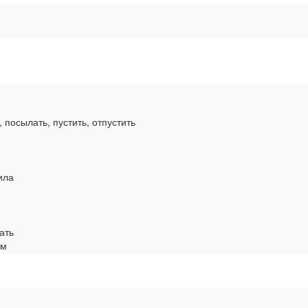
, посылать, пустить, отпустить
ила
ать
ём