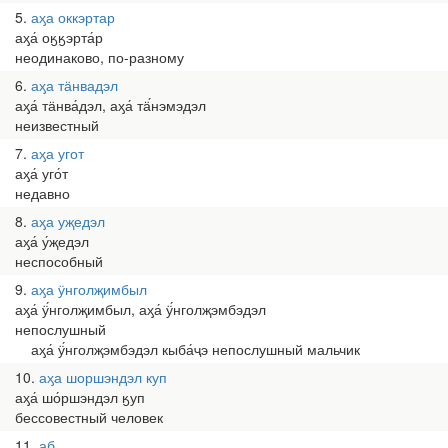
5
аӽа оккэртар
аӽа́ оӄӄэрта́р
неодинаково, по-разному
6
аӽа тӓнвадэл
аӽа́ тӓнва́дэл, аӽа́ тӓ́нэмэдэл
неизвестный
7
аӽа угот
аӽа́ уго́т
недавно
8
аӽа уҗедэл
аӽа́ у́җедэл
неспособный
9
аӽа ӱнголҗимбыл
аӽа́ ӱ́нголҗимбыл, аӽа́ ӱ́нголҗэмбэдэл
непослушный
аӽа́ ӱ́нголҗэмбэдэл кыба́ҷэ непослушный мальчик
10
аӽа шоршэндэл куп
аӽа́ шо́ршэндэл ӄуп
бессовестный человек
11
аб