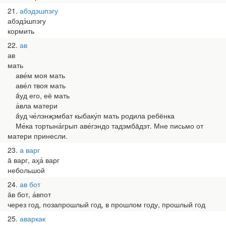
21
абэдэшпэгу
абэдэ́шпэгу
кормить
22
ав
ав
мать
аве́м моя мать
аве́л твоя мать
áуд его, её мать
а́вла матери
áуд че́лэнҗэмбат кыбаку́п мать родила ребёнка
Ме́ка тортына́грып аве́гэндо тадэмба̄дэт. Мне письмо от
матери принесли.
23
а варг
а̄ варг, аӽа́ варг
небольшой
24
ав бот
а̄в бот, а́впот
через год, позапрошлый год, в прошлом году, прошлый год
25
аваркак