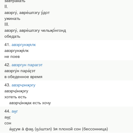
завтракать
II.
авэргу́, авре́шпэгу ӱ́дот
ужинать
III.
авэргу́, авре́шпэгу чельҗӧ́нгонд
обедать
41
авэргунҗялк
авэргунҗя́лк
не поев
42
авэргун парагэт
авэргу́н пара́ӷэт
в обеденное время
43
авэрҷэнҗэгу
авэрҷэ́нҗэгу
хотеть есть
авэрҷэ́нҗак есть хочу
44
аӈг
аӈӷ
сон
а́ӈӷум а̄ фаӄ (ӄо́штэл) э̄я плохой сон (бессонница)