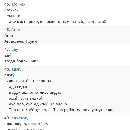
45
агочкак
áгочкак
немного
а́гочкак ня́ргэчӄэл немного рыжеватый, рыженький
46
Агре
Агре́
Аграфена, Груня
47
аду
аду́
ягода боярышник
48
адэгу
адэгý
виднеться, быть видным
ада́ видно
пы́дэк ада́ отчётливо видно
ади̇́! пусть видно!
аӽа́ ада́, аӽа́ адылҗá не видно
Тан нӓл ӄабо́рӷэл ада́. Твою рубашку (ночнушку) видно.
49
адэлҗэгу
адэлҗэгу́, адэлҗэмбэгу́
показать, показывать