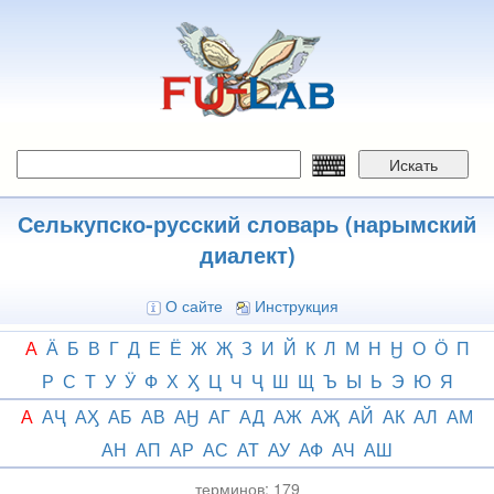
Перейти
к
основному
содержанию
Искать
Селькупско-русский словарь (нарымский
диалект)
О сайте
Инструкция
А
Ӓ
Б
В
Г
Д
Е
Ё
Ж
Җ
З
И
Й
К
Л
М
Н
Ӈ
О
Ӧ
П
Р
С
Т
У
Ӱ
Ф
Х
Ӽ
Ц
Ч
Ҷ
Ш
Щ
Ъ
Ы
Ь
Э
Ю
Я
А
АҶ
АӼ
АБ
АВ
АӇ
АГ
АД
АЖ
АҖ
АЙ
АК
АЛ
АМ
АН
АП
АР
АС
АТ
АУ
АФ
АЧ
АШ
терминов:
179