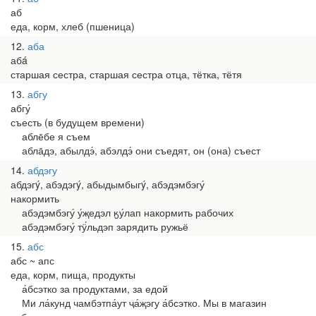
аб
еда, корм, хлеб (пшеница)
12
аба
абá
старшая сестра, старшая сестра отца, тётка, тётя
13
абгу
абгу́
съесть (в будущем времени)
абле̄бе я съем
абла̄дэ, абылдэ́, абэлдэ́ они съедят, он (она) съест
14
абдэгу
абдэгý, абэдэгý, абыдымбыгý, абэдэмбэгу́
накормить
абэдэмбэгу́ у́җедэл ӄу́лап накормить рабочих
абэдэмбэгу́ тӱ́льдэп зарядить ружьё
15
абс
абс ~ апс
еда, корм, пища, продукты
а́бсэтко за продуктами, за едой
Ми ла́кунд чамбэтпа́ут ҷа́җэгу а́бсэтко. Мы в магазин