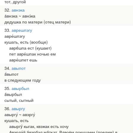
тот, другой
32
авнэка
а̄внэка ~ авнэ́ка
дедушка по матери (отец матери)
33
аврешпэгу
авре́шпэгу
кушать, есть (вообще)
аврéшпа ест (кушает)
пет авре́шпак ночью ем
авре́шпет ешь
34
авыпот
áвыпот
в следующем году
35
авырбыл
áвырбыл
сытый, сытный
36
авыргу
авыргу́ ~ авэргу́
кушать, есть
авыргý кыгак, квэжак есть хочу
Авэрла́й áвэрбэл мáтӄэт. Вдвоём покушаем (поедим) в