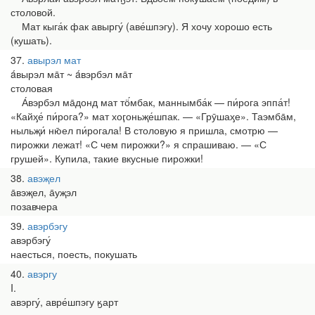
столовой.
Мат кыга́к фак авыргу́ (аве́шпэгу). Я хочу хорошо есть
(кушать).
37
авырэл мат
áвырэл ма̄т ~ áвэрбэл ма̄т
столовая
А́вэрбэл ма̄донд мат тӧ́мбак, маннымба́к — пи́рога эппа́т!
«Кайӽе́ пи́рога?» мат хоӷоньҗе́шпак. — «Грӯшаӽе». Таэмба̄м,
ныльҗи́ ню̄ел пи́рогала! В столовую я пришла, смотрю —
пирожки лежат! «С чем пирожки?» я спрашиваю. — «С
грушей». Купила, такие вкусные пирожки!
38
авэҗел
а̄вэҗел, а̄уҗэл
позавчера
39
авэрбэгу
авэрбэгу́
наесться, поесть, покушать
40
авэргу
I.
авэргу́, авре́шпэгу ӄарт