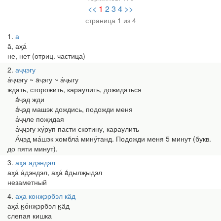
<<
1
2
3
4
>>
страница 1 из 4
1
а
а̄, аӽа́
не, нет (отриц. частица)
2
аҷҷэгу
а́ҷҷэгу ~ а̄ҷэгу ~ а́ҷыгу
ждать, сторожить, караулить, дожидаться
áҷэд жди
áҷэд машэк дождись, подожди меня
а́ҷҷле поҗидая
а́ҷҷэгу ху́руп пасти скотину, караулить
А́ҷэд ма́шэк хомбла́ мину́танд. Подожди меня 5 минут (букв.
до пяти минут).
3
аӽа адэндэл
аӽа́ а́дэндэл, аӽа́ áдылҗыдэл
незаметный
4
аӽа конҗэрбэл кӓд
аӽа́ ӄо́нҗэрбэл ӄӓд
слепая кишка