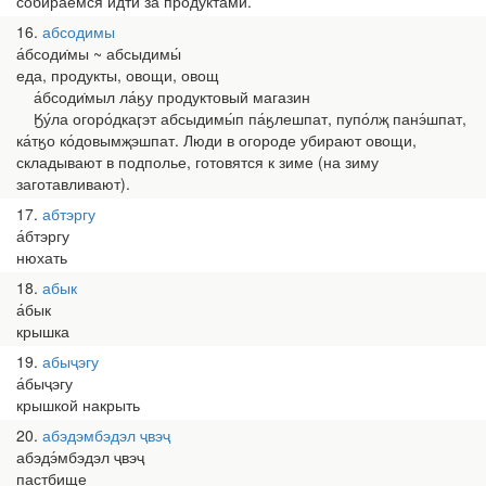
собираемся идти за продуктами.
16
абсодимы
а́бсоди̇мы ~ абсыдимы́
еда, продукты, овощи, овощ
а́бсоди̇мыл ла́ӄу продуктовый магазин
Ӄу́ла огоро́дкаӷэт абсыдимы́п па́ӄлешпат, пупо́лҗ панэ́шпат,
ка́тӄо ко́довымҗэшпат. Люди в огороде убирают овощи,
складывают в подполье, готовятся к зиме (на зиму
заготавливают).
17
абтэргу
а́бтэргу
нюхать
18
абык
а́бык
крышка
19
абыҷэгу
а́быҷэгу
крышкой накрыть
20
абэдэмбэдэл ҷвэҷ
абэдэ́мбэдэл ҷвэҷ
пастбище