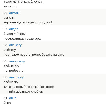
áваркак, áгочкак, а̄ ко́чек
немного
26
авгалк
авгáлк
впроголодь, голодно, голодный
27
авдел
а́вдел ~ а́вҗел
послезавтра, позавчера
28
авеҗегу
аве́җегу
немножко поесть, попробовать на вкус
29
авеҗикогу
аве́җикогу
попробовать
30
авешпэгу
аве́шпэгу
кушать, есть (что-то конкретное)
няйп аве́шпам хлеб ем
31
авна
áвна