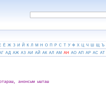
Е
Ё
Ж
З
И
Й
К
Л
М
Н
О
П
Р
С
Т
У
Ф
Х
Ц
Ч
Ш
Щ
Ъ
АГ
АД
АЖ
АЗ
АИ
АЙ
АК
АЛ
АМ
АН
АО
АП
АР
АС
АТ
ртараш, анонсым ышташ