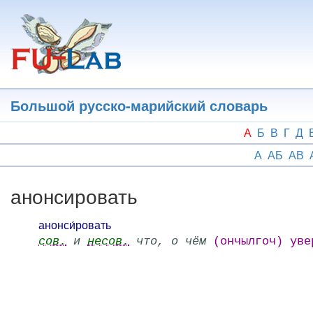
Перейти
к
основному
содержанию
Большой русско-марийский словарь
А
Б
В
Г
Д
А
АБ
АВ
анонсировать
анонси́ровать
сов.
и
несов.
что, о чём
(ончылгоч) уве