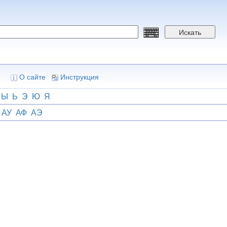
Искать
О сайте
Инструкция
Ы
Ь
Э
Ю
Я
АУ
АФ
АЭ