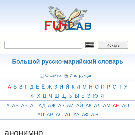
Перейти
к
основному
содержанию
Искать
Большой русско-марийский словарь
О сайте
Инструкция
А
Б
В
Г
Д
Е
Ё
Ж
З
И
Й
К
Л
М
Н
О
П
Р
С
Т
У
Ф
Х
Ц
Ч
Ш
Щ
Ъ
Ы
Ь
Э
Ю
Я
А
АБ
АВ
АГ
АД
АЖ
АЗ
АИ
АЙ
АК
АЛ
АМ
АН
АО
АП
АР
АС
АТ
АУ
АФ
АЭ
анонимно