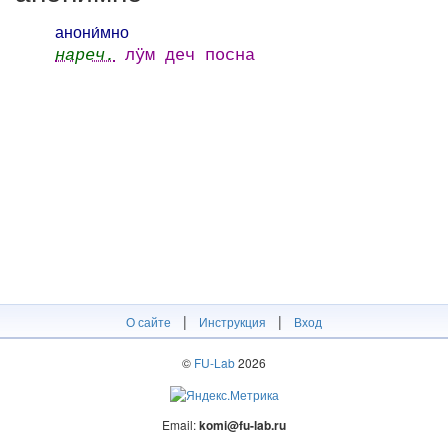
анони́мно
нареч.
лӱм деч посна
|
|
О сайте
Инструкция
Вход
©
FU-Lab
2026
Email:
komi@fu-lab.ru