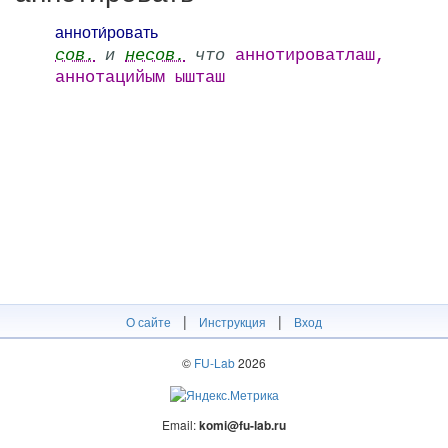
анноти́ровать
сов.
и
несов.
что
аннотироватлаш,
аннотацийым ышташ
|
|
О сайте
Инструкция
Вход
©
FU-Lab
2026
Email:
komi@fu-lab.ru