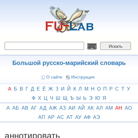
Перейти
к
основному
содержанию
Искать
Большой русско-марийский словарь
О сайте
Инструкция
А
Б
В
Г
Д
Е
Ё
Ж
З
И
Й
К
Л
М
Н
О
П
Р
С
Т
У
Ф
Х
Ц
Ч
Ш
Щ
Ъ
Ы
Ь
Э
Ю
Я
А
АБ
АВ
АГ
АД
АЖ
АЗ
АИ
АЙ
АК
АЛ
АМ
АН
АО
АП
АР
АС
АТ
АУ
АФ
АЭ
аннотировать