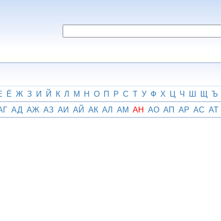
Е
Ё
Ж
З
И
Й
К
Л
М
Н
О
П
Р
С
Т
У
Ф
Х
Ц
Ч
Ш
Щ
Ъ
АГ
АД
АЖ
АЗ
АИ
АЙ
АК
АЛ
АМ
АН
АО
АП
АР
АС
АТ