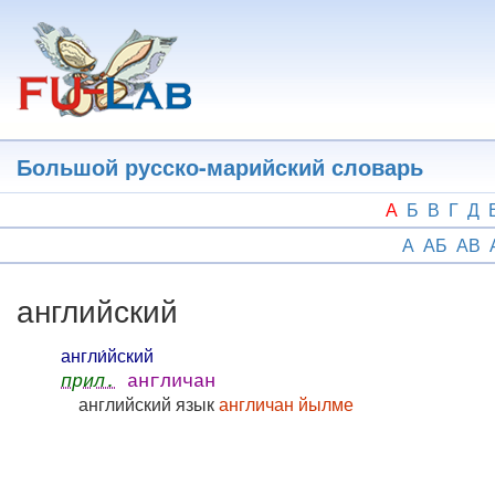
Перейти
к
основному
содержанию
Большой русско-марийский словарь
А
Б
В
Г
Д
А
АБ
АВ
английский
англи́йский
прил.
англичан
английский язык
англичан йылме