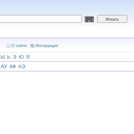
Искать
О сайте
Инструкция
Ы
Ь
Э
Ю
Я
АУ
АФ
АЭ