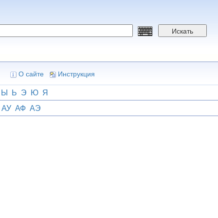
Искать
О сайте
Инструкция
Ы
Ь
Э
Ю
Я
АУ
АФ
АЭ