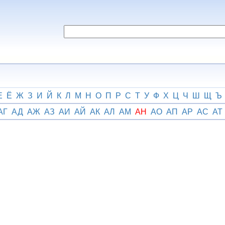
Е
Ё
Ж
З
И
Й
К
Л
М
Н
О
П
Р
С
Т
У
Ф
Х
Ц
Ч
Ш
Щ
Ъ
АГ
АД
АЖ
АЗ
АИ
АЙ
АК
АЛ
АМ
АН
АО
АП
АР
АС
АТ