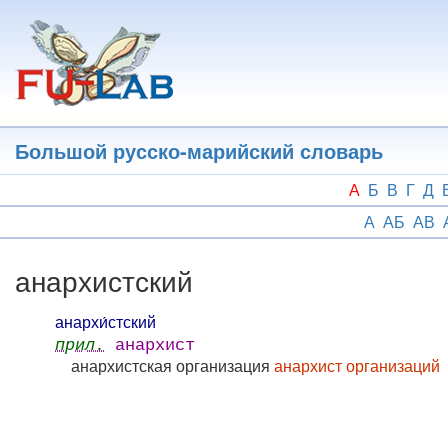
Перейти
к
основному
содержанию
Большой русско-марийский словарь
А
Б
В
Г
Д
А
АБ
АВ
анархистский
анархи́стский
прил.
анархист
анархистская организация
анархист организаций