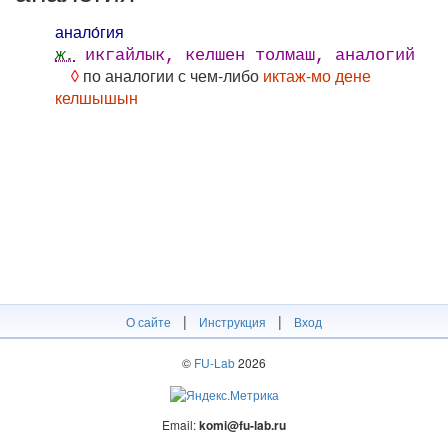
анало́гия
ж.
икгайлык, келшен толмаш, аналогий
◊
по аналогии с чем-либо
иктаж-мо дене
келшышын
|
|
О сайте
Инструкция
Вход
©
FU-Lab
2026
Email:
komi@fu-lab.ru