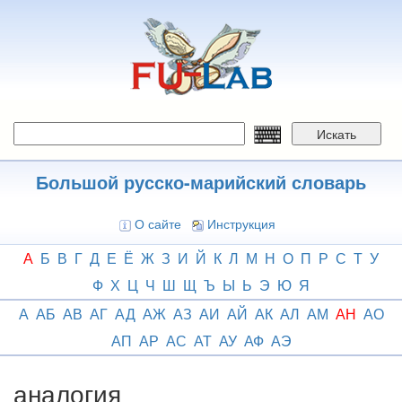
Перейти
к
основному
содержанию
Искать
Большой русско-марийский словарь
О сайте
Инструкция
А
Б
В
Г
Д
Е
Ё
Ж
З
И
Й
К
Л
М
Н
О
П
Р
С
Т
У
Ф
Х
Ц
Ч
Ш
Щ
Ъ
Ы
Ь
Э
Ю
Я
А
АБ
АВ
АГ
АД
АЖ
АЗ
АИ
АЙ
АК
АЛ
АМ
АН
АО
АП
АР
АС
АТ
АУ
АФ
АЭ
аналогия