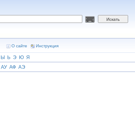
Искать
О сайте
Инструкция
Ы
Ь
Э
Ю
Я
АУ
АФ
АЭ