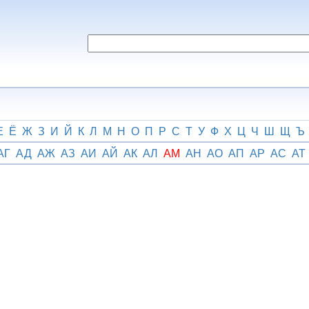
Е
Ё
Ж
З
И
Й
К
Л
М
Н
О
П
Р
С
Т
У
Ф
Х
Ц
Ч
Ш
Щ
Ъ
АГ
АД
АЖ
АЗ
АИ
АЙ
АК
АЛ
АМ
АН
АО
АП
АР
АС
АТ