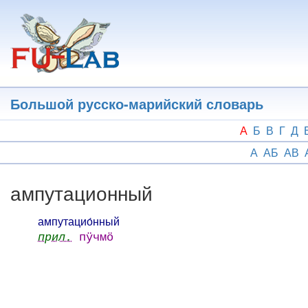
Перейти
к
основному
содержанию
Большой русско-марийский словарь
А
Б
В
Г
Д
А
АБ
АВ
ампутационный
ампутацио́нный
прил.
пӱчмӧ