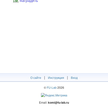
см.
наградить
|
|
О сайте
Инструкция
Вход
©
FU-Lab
2026
Email:
komi@fu-lab.ru