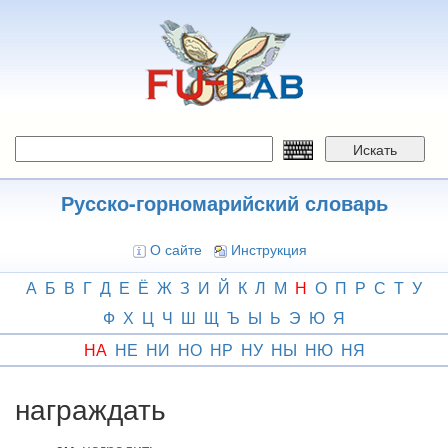
Перейти
к
основному
содержанию
Искать
Русско-горномарийский словарь
О сайте
Инструкция
А
Б
В
Г
Д
Е
Ё
Ж
З
И
Й
К
Л
М
Н
О
П
Р
С
Т
У
Ф
Х
Ц
Ч
Ш
Щ
Ъ
Ы
Ь
Э
Ю
Я
НА
НЕ
НИ
НО
НР
НУ
НЫ
НЮ
НЯ
награждать