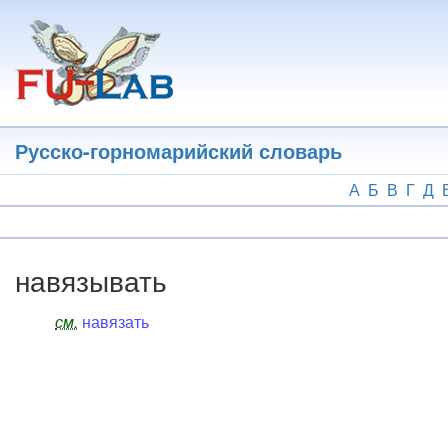
Перейти
к
основному
содержанию
Русско-горномарийский словарь
А
Б
В
Г
Д
навязывать
см.
навязать