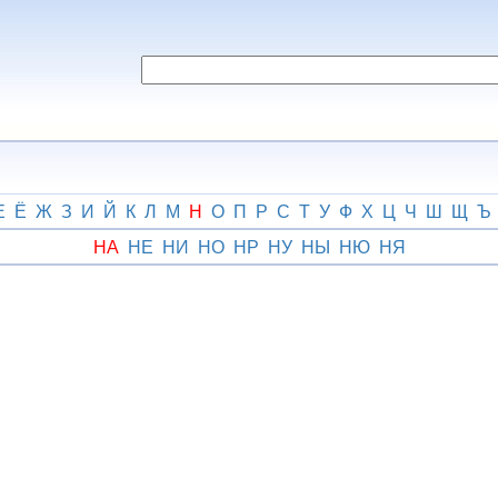
Е
Ё
Ж
З
И
Й
К
Л
М
Н
О
П
Р
С
Т
У
Ф
Х
Ц
Ч
Ш
Щ
Ъ
НА
НЕ
НИ
НО
НР
НУ
НЫ
НЮ
НЯ