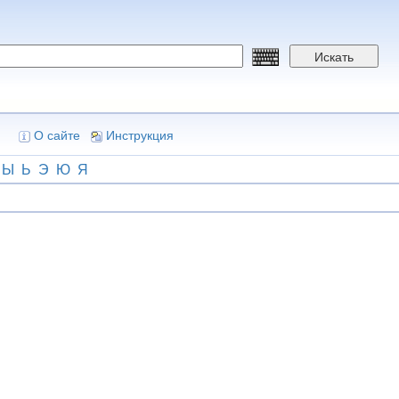
Искать
О сайте
Инструкция
Ы
Ь
Э
Ю
Я