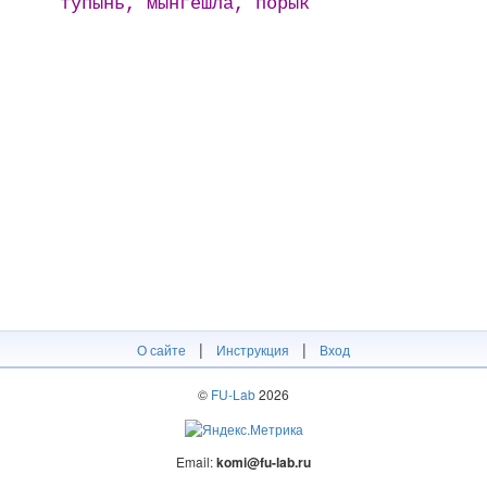
тупынь, мӹнгешлӓ, пӧрӹк
|
|
О сайте
Инструкция
Вход
©
FU-Lab
2026
Email:
komi@fu-lab.ru