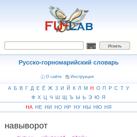
Перейти
к
основному
содержанию
Искать
Русско-горномарийский словарь
О сайте
Инструкция
А
Б
В
Г
Д
Е
Ё
Ж
З
И
Й
К
Л
М
Н
О
П
Р
С
Т
У
Ф
Х
Ц
Ч
Ш
Щ
Ъ
Ы
Ь
Э
Ю
Я
НА
НЕ
НИ
НО
НР
НУ
НЫ
НЮ
НЯ
навыворот