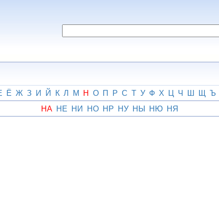
Е
Ё
Ж
З
И
Й
К
Л
М
Н
О
П
Р
С
Т
У
Ф
Х
Ц
Ч
Ш
Щ
Ъ
НА
НЕ
НИ
НО
НР
НУ
НЫ
НЮ
НЯ