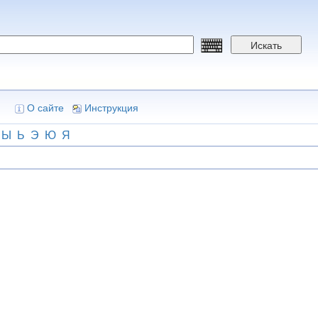
Искать
О сайте
Инструкция
Ы
Ь
Э
Ю
Я