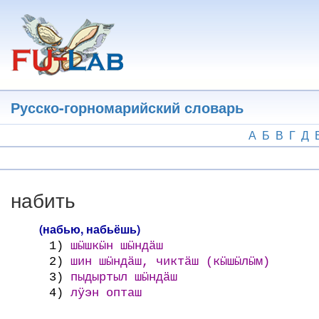
Перейти
к
основному
содержанию
Русско-горномарийский словарь
А
Б
В
Г
Д
набить
(набью, набьёшь)
1)
шӹшкӹн шӹндӓш
2)
шин шӹндӓш, чиктӓш (кӹшӹлӹм)
3)
пыдыртыл шӹндӓш
4)
лӱэн опташ