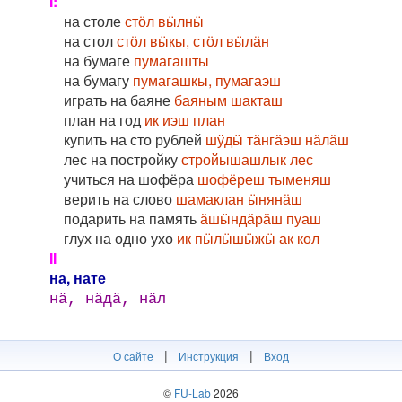
I:
на столе
стӧл вӹлнӹ
на стол
стӧл вӹкы, стӧл вӹлӓн
на бумаге
пумагашты
на бумагу
пумагашкы, пумагаэш
играть на баяне
баяным шакташ
план на год
ик иэш план
купить на сто рублей
шӱдӹ тӓнгӓэш нӓлӓш
лес на постройку
стройышашлык лес
учиться на шофёра
шофёреш тыменяш
верить на слово
шамаклан ӹнянӓш
подарить на память
ӓшӹндӓрӓш пуаш
глух на одно ухо
ик пӹлӹшӹжӹ ак кол
II
на, нате
нӓ, нӓдӓ, нӓл
|
|
О сайте
Инструкция
Вход
©
FU-Lab
2026