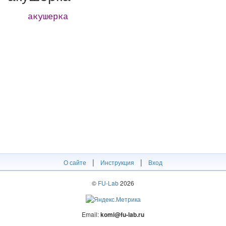
акушерка
|
|
О сайте
Инструкция
Вход
©
FU-Lab
2026
Email:
komi@fu-lab.ru