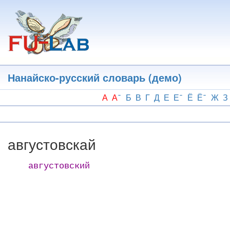
Перейти
к
основному
содержанию
Нанайско-русский словарь (демо)
А
А
Б
В
Г
Д
Е
Е
Ё
Ё
Ж
З
августовскай
августовский