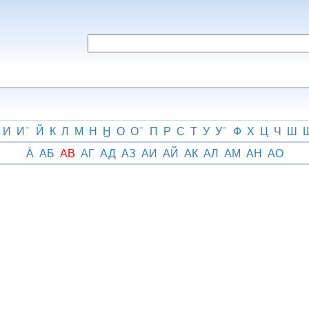
И
И
Й
К
Л
М
Н
Ӈ
О
О
П
Р
С
Т
У
У
Ф
Х
Ц
Ч
Ш
А̄
АБ
АВ
АГ
АД
АЗ
АИ
АЙ
АК
АЛ
АМ
АН
АО