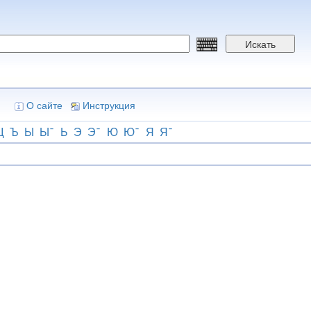
Искать
О сайте
Инструкция
Щ
Ъ
Ы
Ы
Ь
Э
Э
Ю
Ю
Я
Я