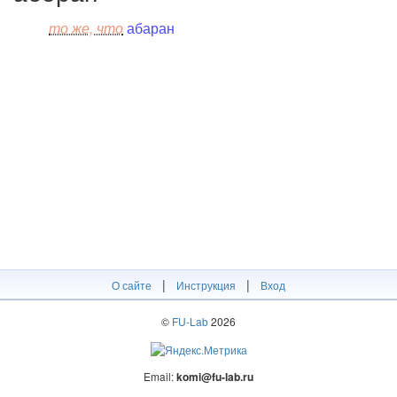
то же, что
абаран
|
|
О сайте
Инструкция
Вход
©
FU-Lab
2026
Email:
komi@fu-lab.ru