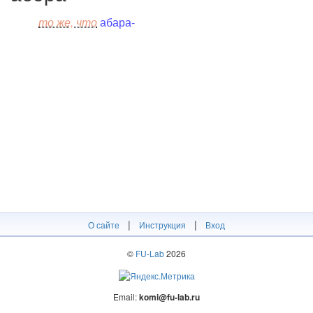
то же, что
абара-
|
|
О сайте
Инструкция
Вход
©
FU-Lab
2026
Email:
komi@fu-lab.ru