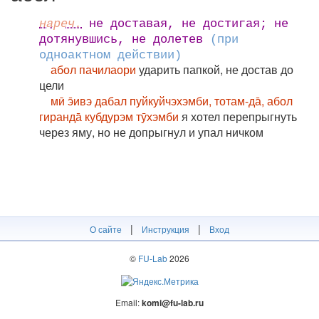
нареч.
не доставая, не достигая; не
дотянувшись, не долетев
(при
одноактном действии)
абол пачилаори
ударить папкой, не достав до
цели
мӣ э̄ивэ дабал пуйкуйчэхэмби, тотам-да̄, абол
гиранда̄ кубдурэм тӯхэмби
я хотел перепрыгнуть
через яму, но не допрыгнул и упал ничком
|
|
О сайте
Инструкция
Вход
©
FU-Lab
2026
Email:
komi@fu-lab.ru