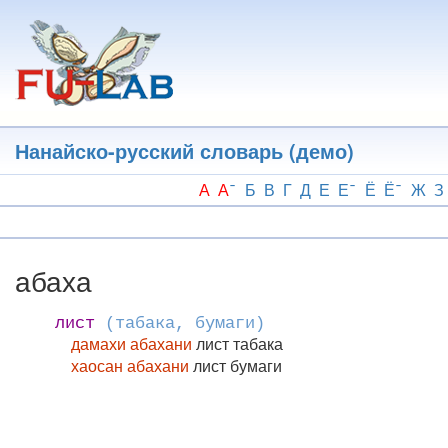
Перейти
к
основному
содержанию
Нанайско-русский словарь (демо)
А
А
Б
В
Г
Д
Е
Е
Ё
Ё
Ж
З
абаха
лист
(табака, бумаги)
дамахи абахани
лист табака
хаосан абахани
лист бумаги