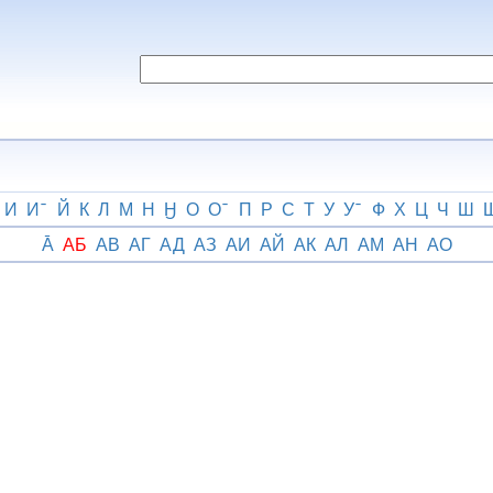
И
И
Й
К
Л
М
Н
Ӈ
О
О
П
Р
С
Т
У
У
Ф
Х
Ц
Ч
Ш
А̄
АБ
АВ
АГ
АД
АЗ
АИ
АЙ
АК
АЛ
АМ
АН
АО