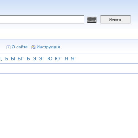
Искать
О сайте
Инструкция
Щ
Ъ
Ы
Ы
Ь
Э
Э
Ю
Ю
Я
Я