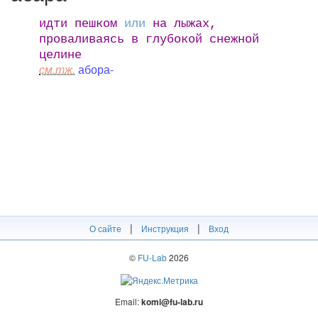
идти пешком
или
на лыжах,
проваливаясь в глубокой снежной
целине
см.тж.
абора-
|
|
О сайте
Инструкция
Вход
©
FU-Lab
2026
Email:
komi@fu-lab.ru