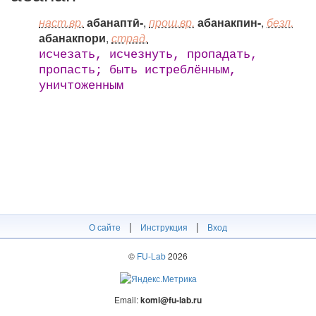
наст.вр.
абанаптӣ-
,
прош.вр.
абанакпин-
,
безл.
абанакпори
,
страд.
исчезать, исчезнуть, пропадать,
пропасть; быть истреблённым,
уничтоженным
|
|
О сайте
Инструкция
Вход
©
FU-Lab
2026
Email:
komi@fu-lab.ru