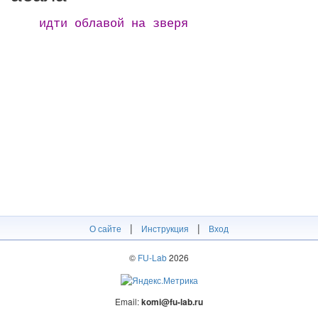
идти облавой на зверя
|
|
О сайте
Инструкция
Вход
©
FU-Lab
2026
Email:
komi@fu-lab.ru