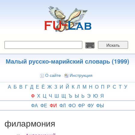
Перейти
к
основному
содержанию
Искать
Малый русско-марийский словарь (1999)
О сайте
Инструкция
А
Б
В
Г
Д
Е
Ё
Ж
З
И
Й
К
Л
М
Н
О
П
Р
С
Т
У
Ф
Х
Ц
Ч
Ш
Щ
Ъ
Ы
Ь
Э
Ю
Я
ФА
ФЕ
ФИ
ФЛ
ФО
ФР
ФУ
ФЫ
филармония