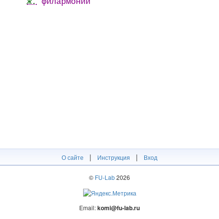
ж.
филармоний
|
|
О сайте
Инструкция
Вход
©
FU-Lab
2026
Email:
komi@fu-lab.ru