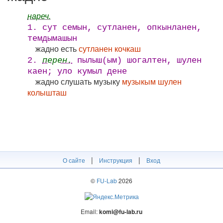
нареч.
1. сут семын, сутланен, опкынланен,
темдымашын
жадно есть
сутланен кочкаш
2.
перен.
пылыш(ым) шогалтен, шулен
каен; уло кумыл дене
жадно слушать музыку
музыкым шулен
колышташ
|
|
О сайте
Инструкция
Вход
©
FU-Lab
2026
Email:
komi@fu-lab.ru