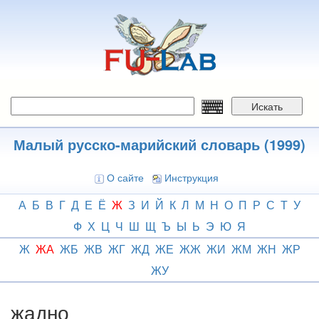
Перейти
к
основному
содержанию
Искать
Малый русско-марийский словарь (1999)
О сайте
Инструкция
А
Б
В
Г
Д
Е
Ё
Ж
З
И
Й
К
Л
М
Н
О
П
Р
С
Т
У
Ф
Х
Ц
Ч
Ш
Щ
Ъ
Ы
Ь
Э
Ю
Я
Ж
ЖА
ЖБ
ЖВ
ЖГ
ЖД
ЖЕ
ЖЖ
ЖИ
ЖМ
ЖН
ЖР
ЖУ
жадно