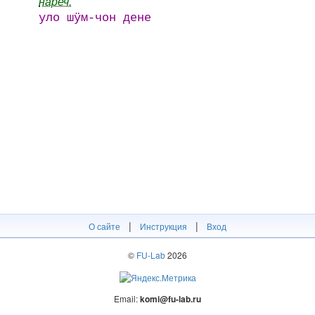
нареч.
уло шӱм-чон дене
|
|
О сайте
Инструкция
Вход
©
FU-Lab
2026
Email:
komi@fu-lab.ru