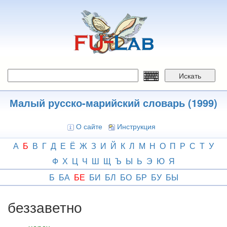
Перейти
к
основному
содержанию
Искать
Малый русско-марийский словарь (1999)
О сайте
Инструкция
А
Б
В
Г
Д
Е
Ё
Ж
З
И
Й
К
Л
М
Н
О
П
Р
С
Т
У
Ф
Х
Ц
Ч
Ш
Щ
Ъ
Ы
Ь
Э
Ю
Я
Б
БА
БЕ
БИ
БЛ
БО
БР
БУ
БЫ
беззаветно