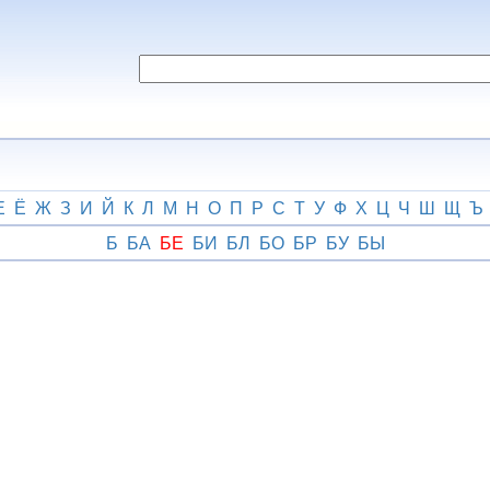
Е
Ё
Ж
З
И
Й
К
Л
М
Н
О
П
Р
С
Т
У
Ф
Х
Ц
Ч
Ш
Щ
Ъ
Б
БА
БЕ
БИ
БЛ
БО
БР
БУ
БЫ