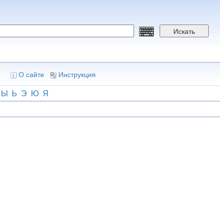
Искать
О сайте
Инструкция
Ы
Ь
Э
Ю
Я