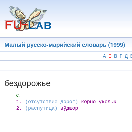
Перейти
к
основному
содержанию
Малый русско-марийский словарь (1999)
А
Б
В
Г
Д
бездорожье
с.
1.
(отсутствие дорог)
корно укелык
2.
(распутица)
вӱдшор