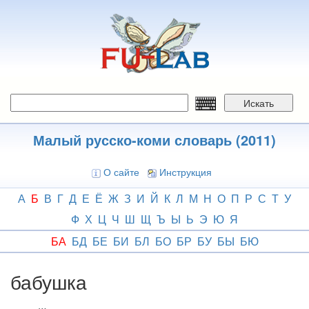
Перейти
к
основному
содержанию
Искать
Малый русско-коми словарь (2011)
О сайте
Инструкция
А
Б
В
Г
Д
Е
Ё
Ж
З
И
Й
К
Л
М
Н
О
П
Р
С
Т
У
Ф
Х
Ц
Ч
Ш
Щ
Ъ
Ы
Ь
Э
Ю
Я
БА
БД
БЕ
БИ
БЛ
БО
БР
БУ
БЫ
БЮ
бабушка