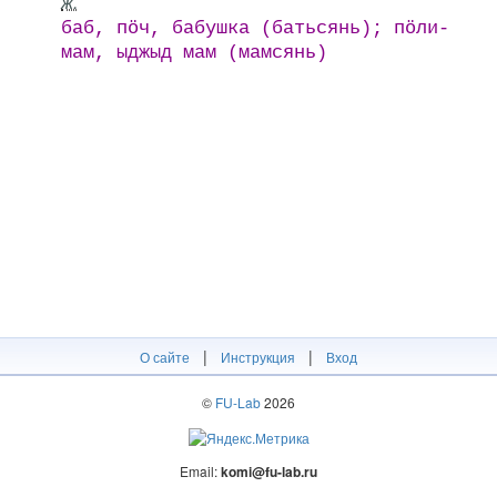
ж.
баб, пӧч, бабушка (батьсянь); пӧли-
мам, ыджыд мам (мамсянь)
|
|
О сайте
Инструкция
Вход
©
FU-Lab
2026
Email:
komi@fu-lab.ru