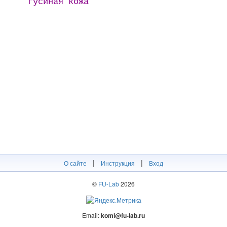
гусиная кожа
|
|
О сайте
Инструкция
Вход
©
FU-Lab
2026
Email:
komi@fu-lab.ru