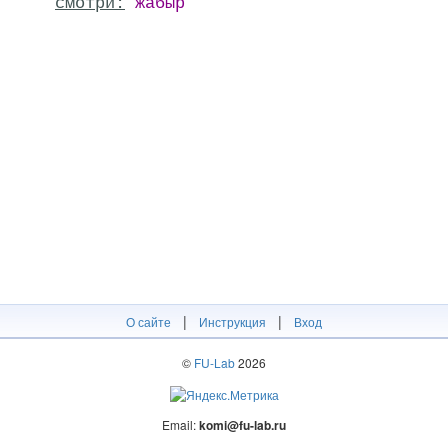
смотри:
ӝабыр
|
|
О сайте
Инструкция
Вход
©
FU-Lab
2026
Email:
komi@fu-lab.ru