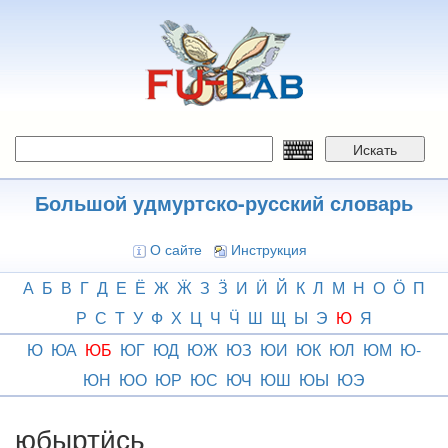
Перейти
к
основному
содержанию
Искать
Большой удмуртско-русский словарь
О сайте
Инструкция
А
Б
В
Г
Д
Е
Ё
Ж
Ӝ
З
Ӟ
И
Ӥ
Й
К
Л
М
Н
О
Ӧ
П
Р
С
Т
У
Ф
Х
Ц
Ч
Ӵ
Ш
Щ
Ы
Э
Ю
Я
Ю
ЮА
ЮБ
ЮГ
ЮД
ЮЖ
ЮЗ
ЮИ
ЮК
ЮЛ
ЮМ
Ю-
ЮН
ЮО
ЮР
ЮС
ЮЧ
ЮШ
ЮЫ
ЮЭ
юбыртӥсь