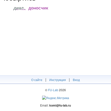
диал.
доносчик
|
|
О сайте
Инструкция
Вход
©
FU-Lab
2026
Email:
komi@fu-lab.ru