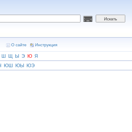
Искать
О сайте
Инструкция
Ш
Щ
Ы
Э
Ю
Я
Ч
ЮШ
ЮЫ
ЮЭ