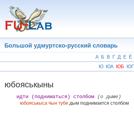
Перейти
к
основному
содержанию
Большой удмуртско-русский словарь
А
Б
В
Г
Д
Е
Ё
Ю
ЮА
ЮБ
ЮГ
юбояськыны
идти (подниматься) столбом
(о дыме)
юбояськыса ӵын тубе
дым поднимается столбом