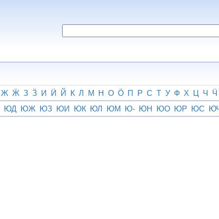
Ж
Ӝ
З
Ӟ
И
Ӥ
Й
К
Л
М
Н
О
Ӧ
П
Р
С
Т
У
Ф
Х
Ц
Ч
Ӵ
ЮД
ЮЖ
ЮЗ
ЮИ
ЮК
ЮЛ
ЮМ
Ю-
ЮН
ЮО
ЮР
ЮС
Ю