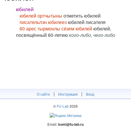
юбилей
юбилей ортчытыны
отметить юбилей
писательлэн юбилеез
юбилей писателя
60 арес тырмонлы сӥзем юбилей
юбилей,
посвящённый 60-летию
кого-либо, чего-либо
|
|
О сайте
Инструкция
Вход
©
FU-Lab
2026
Email:
komi@fu-lab.ru