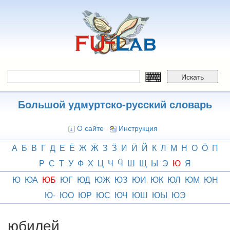
Перейти
к
основному
содержанию
Искать
Большой удмуртско-русский словарь
О сайте
Инструкция
А
Б
В
Г
Д
Е
Ё
Ж
Ӝ
З
Ӟ
И
Ӥ
Й
К
Л
М
Н
О
Ӧ
П
Р
С
Т
У
Ф
Х
Ц
Ч
Ӵ
Ш
Щ
Ы
Э
Ю
Я
Ю
ЮА
ЮБ
ЮГ
ЮД
ЮЖ
ЮЗ
ЮИ
ЮК
ЮЛ
ЮМ
ЮН
Ю-
ЮО
ЮР
ЮС
ЮЧ
ЮШ
ЮЫ
ЮЭ
юбилей