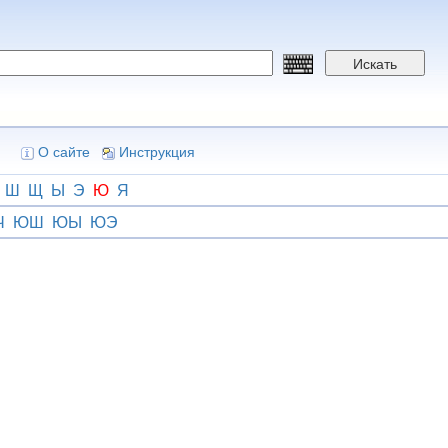
Искать
О сайте
Инструкция
Ш
Щ
Ы
Э
Ю
Я
Ч
ЮШ
ЮЫ
ЮЭ