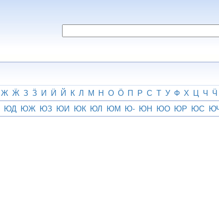
Ж
Ӝ
З
Ӟ
И
Ӥ
Й
К
Л
М
Н
О
Ӧ
П
Р
С
Т
У
Ф
Х
Ц
Ч
Ӵ
ЮД
ЮЖ
ЮЗ
ЮИ
ЮК
ЮЛ
ЮМ
Ю-
ЮН
ЮО
ЮР
ЮС
Ю