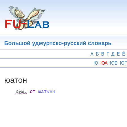
Перейти
к
основному
содержанию
Большой удмуртско-русский словарь
А
Б
В
Г
Д
Е
Ё
Ю
ЮА
ЮБ
ЮГ
юатон
сущ.
от
юатыны