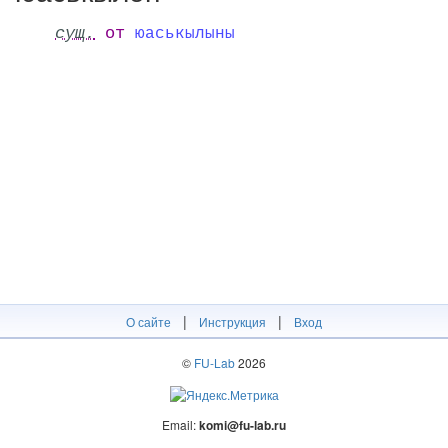
сущ.
от
юаськылыны
|
|
О сайте
Инструкция
Вход
©
FU-Lab
2026
Email:
komi@fu-lab.ru