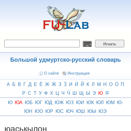
Перейти
к
основному
содержанию
Искать
Большой удмуртско-русский словарь
О сайте
Инструкция
А
Б
В
Г
Д
Е
Ё
Ж
Ӝ
З
Ӟ
И
Ӥ
Й
К
Л
М
Н
О
Ӧ
П
Р
С
Т
У
Ф
Х
Ц
Ч
Ӵ
Ш
Щ
Ы
Э
Ю
Я
Ю
ЮА
ЮБ
ЮГ
ЮД
ЮЖ
ЮЗ
ЮИ
ЮК
ЮЛ
ЮМ
Ю-
ЮН
ЮО
ЮР
ЮС
ЮЧ
ЮШ
ЮЫ
ЮЭ
юаськылон