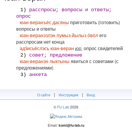
1)
расспросы; вопросы и ответы;
опрос
юан-веранъёс дасяны
приготовить (готовить)
вопросы и ответы
юан-веранэзлэн пумыз-йылыз ӧвӧл
его
расспросам нет конца
адӟисьёслэсь юан-веран
юр.
опрос свидетелей
2)
совет; предложение
юан-веранэн лыктыны
явиться с советами (с
предложениями)
3)
анкета
|
|
О сайте
Инструкция
Вход
©
FU-Lab
2026
Email:
komi@fu-lab.ru