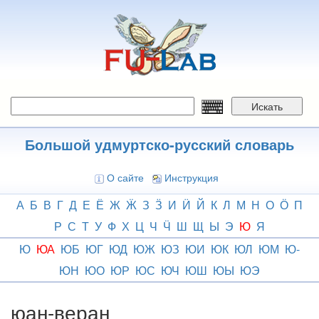
Перейти
к
основному
содержанию
Искать
Большой удмуртско-русский словарь
О сайте
Инструкция
А
Б
В
Г
Д
Е
Ё
Ж
Ӝ
З
Ӟ
И
Ӥ
Й
К
Л
М
Н
О
Ӧ
П
Р
С
Т
У
Ф
Х
Ц
Ч
Ӵ
Ш
Щ
Ы
Э
Ю
Я
Ю
ЮА
ЮБ
ЮГ
ЮД
ЮЖ
ЮЗ
ЮИ
ЮК
ЮЛ
ЮМ
Ю-
ЮН
ЮО
ЮР
ЮС
ЮЧ
ЮШ
ЮЫ
ЮЭ
юан-веран