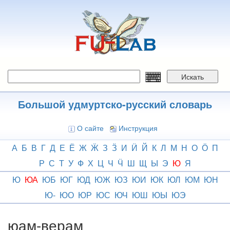
Перейти
к
основному
содержанию
Искать
Большой удмуртско-русский словарь
О сайте
Инструкция
А
Б
В
Г
Д
Е
Ё
Ж
Ӝ
З
Ӟ
И
Ӥ
Й
К
Л
М
Н
О
Ӧ
П
Р
С
Т
У
Ф
Х
Ц
Ч
Ӵ
Ш
Щ
Ы
Э
Ю
Я
Ю
ЮА
ЮБ
ЮГ
ЮД
ЮЖ
ЮЗ
ЮИ
ЮК
ЮЛ
ЮМ
ЮН
Ю-
ЮО
ЮР
ЮС
ЮЧ
ЮШ
ЮЫ
ЮЭ
юам-верам