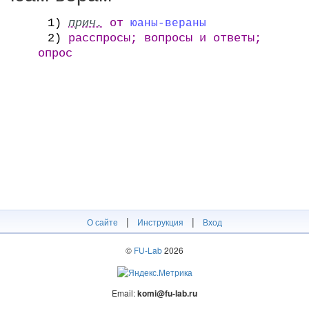
1)
прич.
от
юаны-вераны
2)
расспросы; вопросы и ответы;
опрос
|
|
О сайте
Инструкция
Вход
©
FU-Lab
2026
Email:
komi@fu-lab.ru