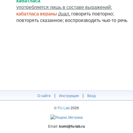
кабатласа
употребляется лишь в составе выражений:
кабатласа вераны
диал.
говорить повторно;
повторять сказанное; воспроизводить чью-то речь
|
|
О сайте
Инструкция
Вход
©
FU-Lab
2026
Email:
komi@fu-lab.ru