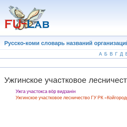
Перейти
к
основному
содержанию
Русско-коми словарь названий организаци
А
Б
В
Г
Д
Ужгинское участковое лесничес
Ужга участокса вӧр видзанін
Ужгинское участковое лесничество ГУ РК «Койгород