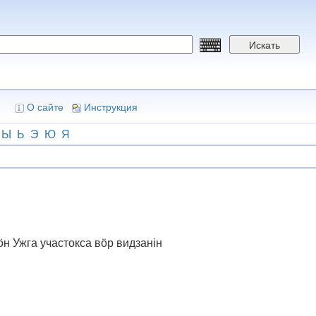
Искать
О сайте
Инструкция
Ы
Ь
Э
Ю
Я
н Ужга участокса вӧр видзанін