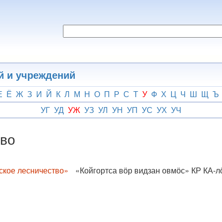
й и учреждений
Е
Ё
Ж
З
И
Й
К
Л
М
Н
О
П
Р
С
Т
У
Ф
Х
Ц
Ч
Ш
Щ
Ъ
УГ
УД
УЖ
УЗ
УЛ
УН
УП
УС
УХ
УЧ
тво
ское лесничество»
«Койгортса вӧр видзан овмӧс» КР КА-лӧ