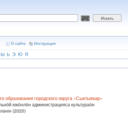
Искать
О сайте
Инструкция
Ы
Ь
Э
Ю
Я
о образования городского округа «Сыктывкар»
льнӧй юкӧнлӧн администрацияса культураӧн
анін (2020)