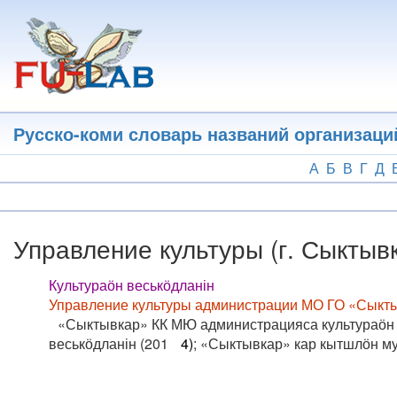
Перейти
к
основному
содержанию
Русско-коми словарь названий организаци
А
Б
В
Г
Д
Управление культуры (г. Сыктыв
Культураӧн веськӧдланін
Управление культуры администрации МО ГО «Сыкты
«Сыктывкар» КК МЮ администрацияса культураӧн 
веськӧдланін (201
4)
; «Сыктывкар» кар кытшлӧн м