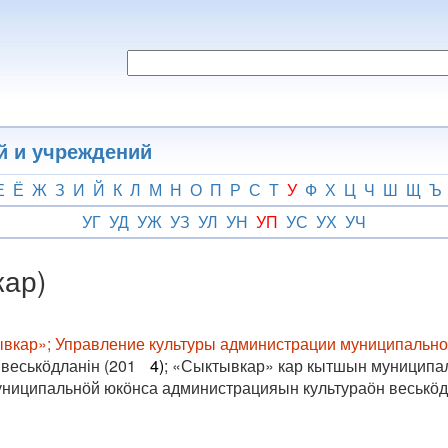
й и учреждений
Е
Ё
Ж
З
И
Й
К
Л
М
Н
О
П
Р
С
Т
У
Ф
Х
Ц
Ч
Ш
Щ
Ъ
УГ
УД
УЖ
УЗ
УЛ
УН
УП
УС
УХ
УЧ
кар)
вкар»; Управление культуры администрации муниципальног
веськӧдланін (201
4)
; «Сыктывкар» кар кытшын муниципа
униципальнӧй юкӧнса администрацияын культураӧн веськӧдл