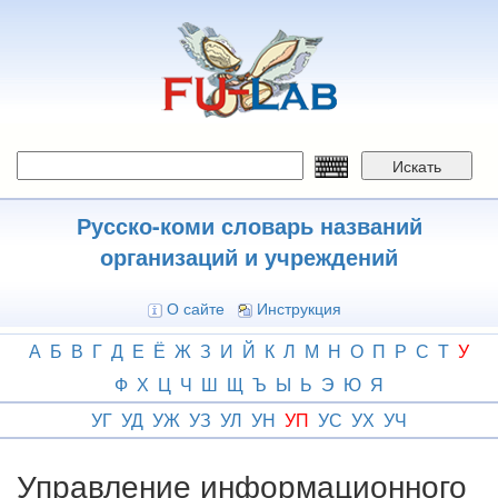
Перейти
к
основному
содержанию
Искать
Русско-коми словарь названий
организаций и учреждений
О сайте
Инструкция
А
Б
В
Г
Д
Е
Ё
Ж
З
И
Й
К
Л
М
Н
О
П
Р
С
Т
У
Ф
Х
Ц
Ч
Ш
Щ
Ъ
Ы
Ь
Э
Ю
Я
УГ
УД
УЖ
УЗ
УЛ
УН
УП
УС
УХ
УЧ
Управление информационного