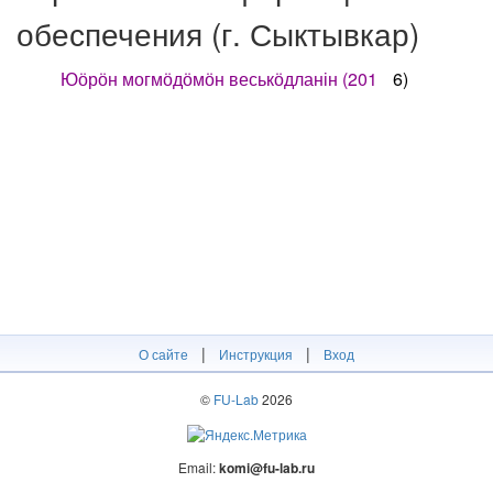
обеспечения (г. Сыктывкар)
Юӧрӧн могмӧдӧмӧн веськӧдланін (201
6)
|
|
О сайте
Инструкция
Вход
©
FU-Lab
2026
Email:
komi@fu-lab.ru