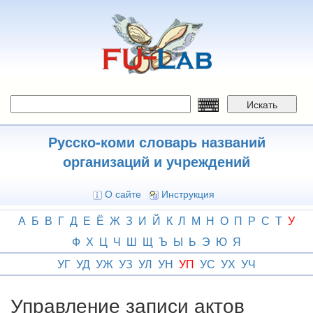
Перейти
к
основному
содержанию
Искать
Русско-коми словарь названий
организаций и учреждений
О сайте
Инструкция
А
Б
В
Г
Д
Е
Ё
Ж
З
И
Й
К
Л
М
Н
О
П
Р
С
Т
У
Ф
Х
Ц
Ч
Ш
Щ
Ъ
Ы
Ь
Э
Ю
Я
УГ
УД
УЖ
УЗ
УЛ
УН
УП
УС
УХ
УЧ
Управление записи актов