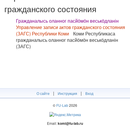
гражданского состояния
Гражданалысь оланног пасйӧмӧн веськӧдланін
Управление записи актов гражданского состояния
(ЗАГС) Республики Коми
Коми Республикаса
гражданалысь оланног пасйӧмӧн веськӧдланін
(ЗАГС)
|
|
О сайте
Инструкция
Вход
©
FU-Lab
2026
Email:
komi@fu-lab.ru