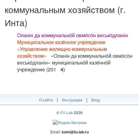
коммунальным хозяйством (г.
Инта)
Оланін да коммунальнӧй овмӧсӧн веськӧдланін
Муниципальное казённое учреждение
«Управление жилищно-коммунальным
хозяйством»
«Оланін да коммунальнӧй овмӧсӧн
веськӧдланін» муниципальнӧй казённӧй
учреждение (201
4)
|
|
О сайте
Инструкция
Вход
©
FU-Lab
2026
Email:
komi@fu-lab.ru