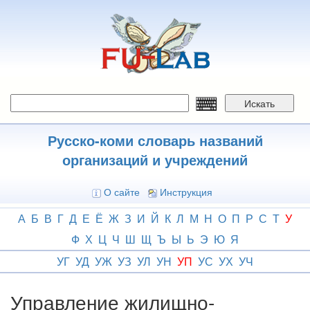
Перейти
к
основному
содержанию
Искать
Русско-коми словарь названий
организаций и учреждений
О сайте
Инструкция
А
Б
В
Г
Д
Е
Ё
Ж
З
И
Й
К
Л
М
Н
О
П
Р
С
Т
У
Ф
Х
Ц
Ч
Ш
Щ
Ъ
Ы
Ь
Э
Ю
Я
УГ
УД
УЖ
УЗ
УЛ
УН
УП
УС
УХ
УЧ
Управление жилищно-